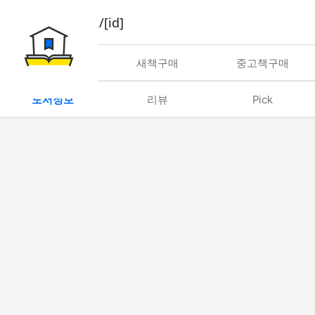
book/rent/[id]
대여
새책구매
중고책구매
도서정보
리뷰
Pick