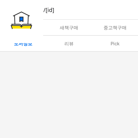
book/rent/[id]
대여
새책구매
중고책구매
도서정보
리뷰
Pick