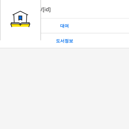
book/rent/[id]
대여
도서정보