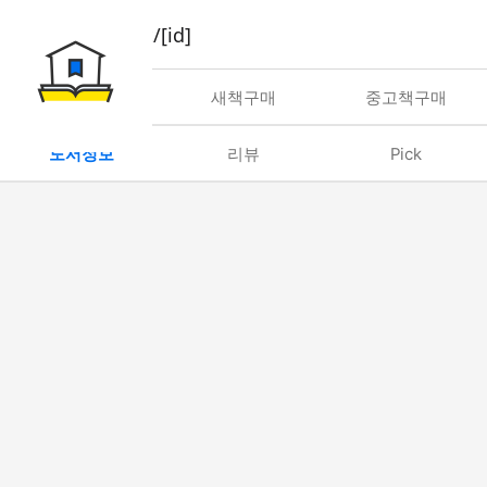
book/rent/[id]
대여
새책구매
중고책구매
도서정보
리뷰
Pick