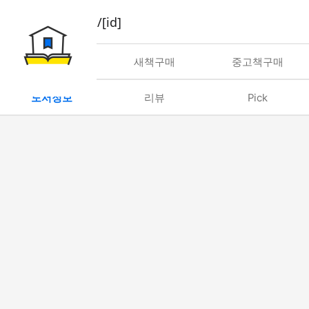
book/rent/[id]
대여
새책구매
중고책구매
도서정보
리뷰
Pick