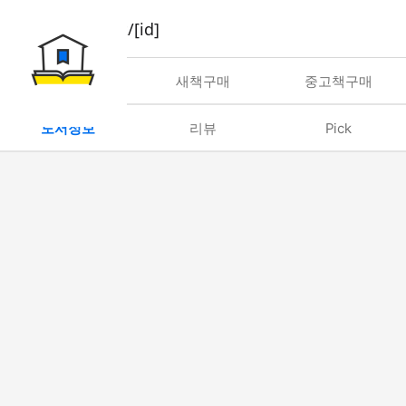
book/rent/[id]
대여
새책구매
중고책구매
도서정보
리뷰
Pick