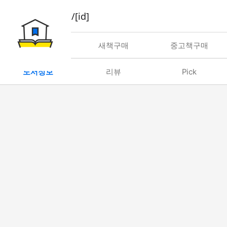
book/rent/[id]
대여
새책구매
중고책구매
도서정보
리뷰
Pick