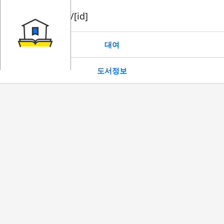
book/rent/[id]
대여
도서정보