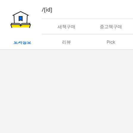
book/rent/[id]
대여
새책구매
중고책구매
도서정보
리뷰
Pick