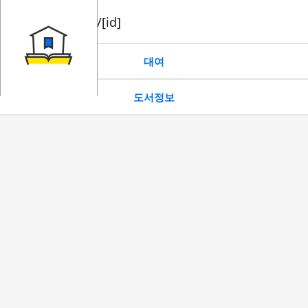
book/rent/[id]
대여
도서정보