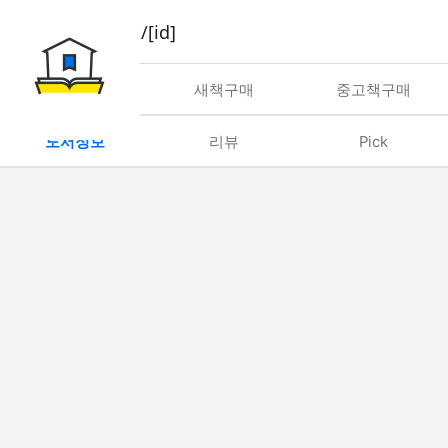
book/rent/[id]
대여
새책구매
중고책구매
도서정보
리뷰
Pick