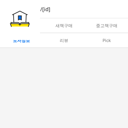
book/rent/[id]
대여
새책구매
중고책구매
도서정보
리뷰
Pick