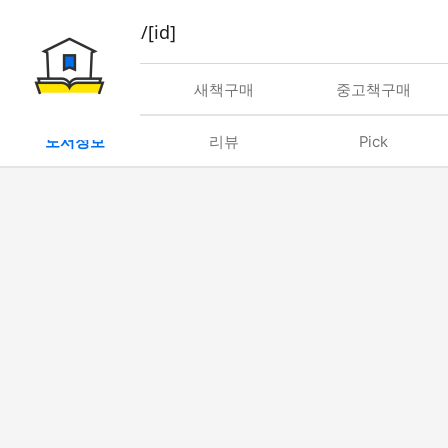
book/rent/[id]
대여
새책구매
중고책구매
도서정보
리뷰
Pick