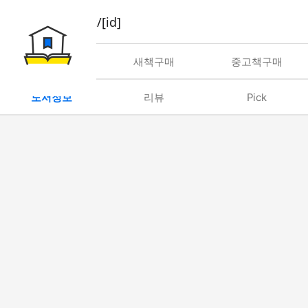
book/rent/[id]
대여
새책구매
중고책구매
도서정보
리뷰
Pick