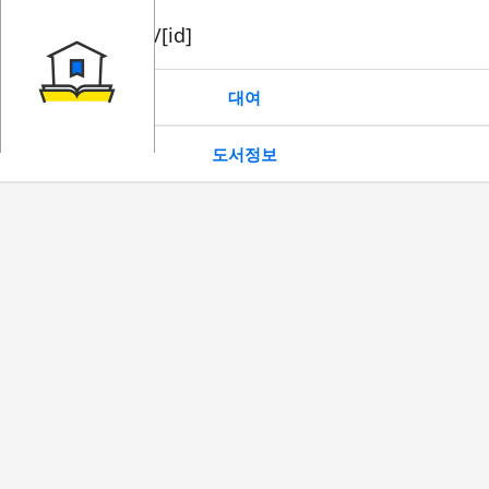
book/rent/[id]
대여
도서정보