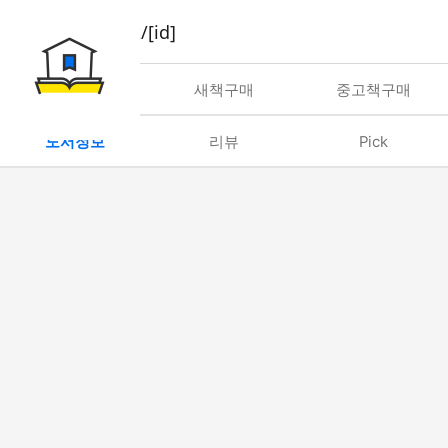
book/rent/[id]
대여
새책구매
중고책구매
도서정보
리뷰
Pick