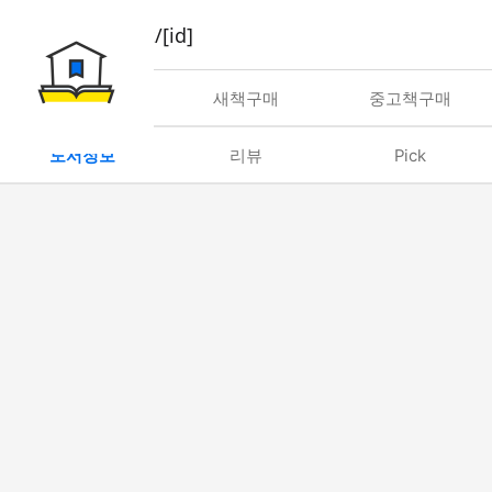
book/rent/[id]
대여
새책구매
중고책구매
도서정보
리뷰
Pick