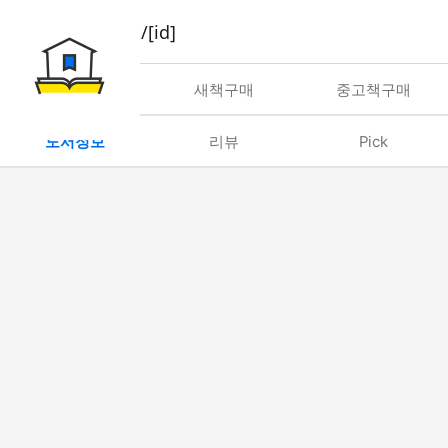
book/rent/[id]
대여
새책구매
중고책구매
도서정보
리뷰
Pick