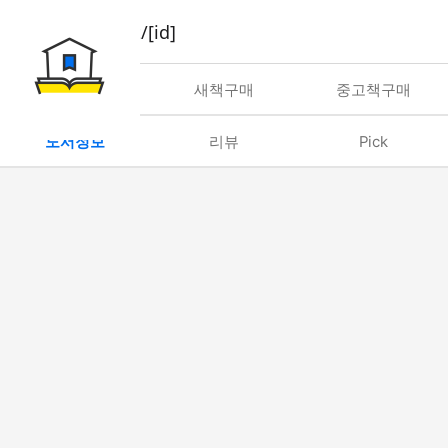
book/rent/[id]
대여
새책구매
중고책구매
도서정보
리뷰
Pick