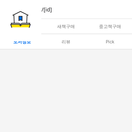
book/rent/[id]
대여
새책구매
중고책구매
도서정보
리뷰
Pick