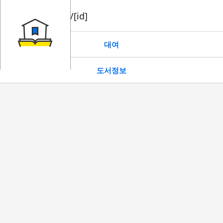
book/rent/[id]
대여
도서정보