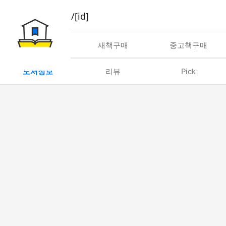
book/rent/[id]
대여
새책구매
중고책구매
도서정보
리뷰
Pick