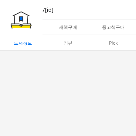
book/rent/[id]
대여
새책구매
중고책구매
도서정보
리뷰
Pick