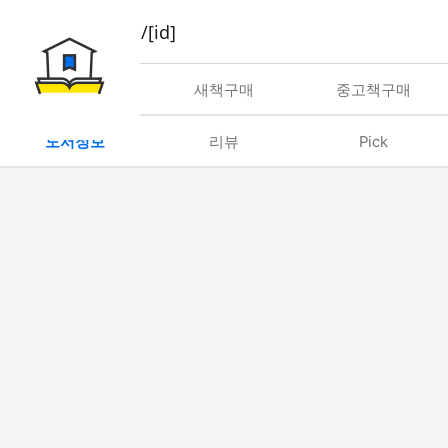
book/rent/[id]
대여
새책구매
중고책구매
도서정보
리뷰
Pick