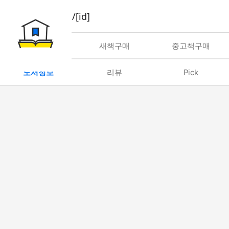
book/rent/[id]
대여
새책구매
중고책구매
도서정보
리뷰
Pick