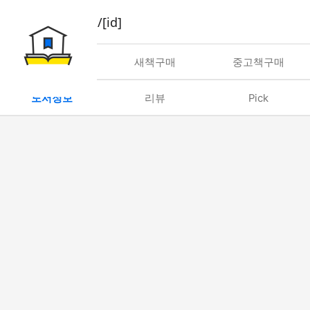
book/rent/[id]
대여
새책구매
중고책구매
도서정보
리뷰
Pick