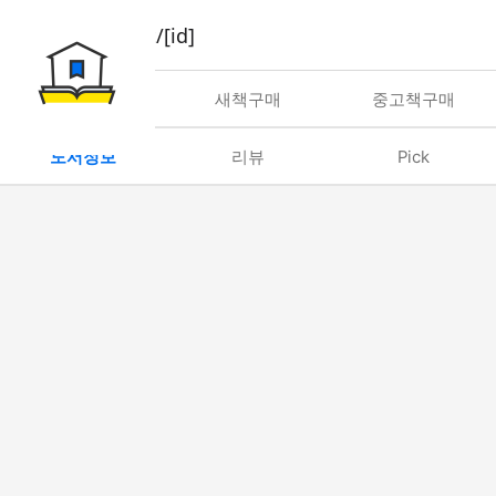
book/rent/[id]
대여
새책구매
중고책구매
도서정보
리뷰
Pick