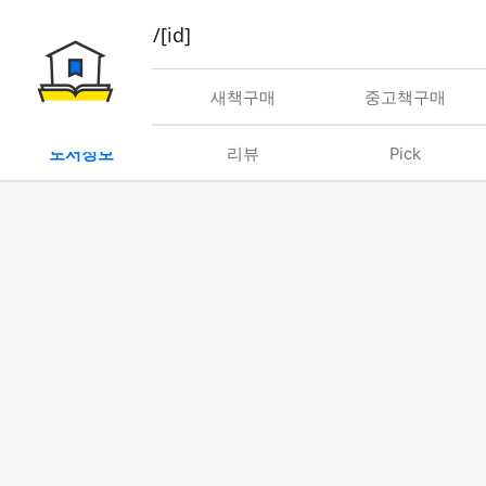
book/rent/[id]
대여
새책구매
중고책구매
도서정보
리뷰
Pick