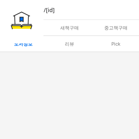
book/rent/[id]
대여
새책구매
중고책구매
도서정보
리뷰
Pick