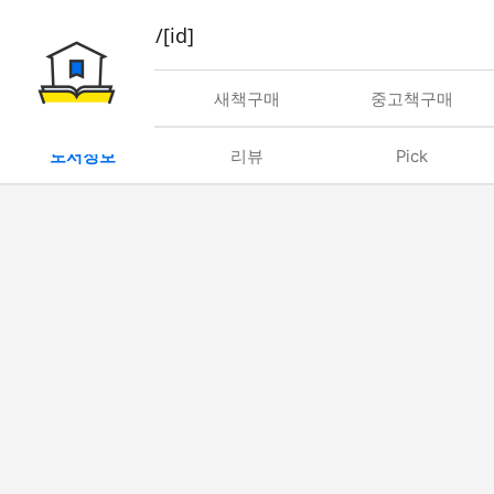
book/rent/[id]
대여
새책구매
중고책구매
도서정보
리뷰
Pick