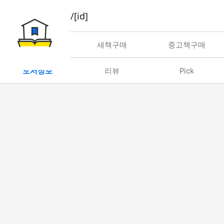
book/rent/[id]
대여
새책구매
중고책구매
도서정보
리뷰
Pick