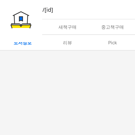
book/rent/[id]
대여
새책구매
중고책구매
도서정보
리뷰
Pick