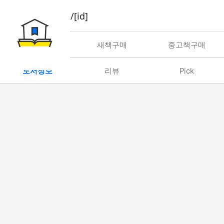
book/rent/[id]
대여
새책구매
중고책구매
도서정보
리뷰
Pick