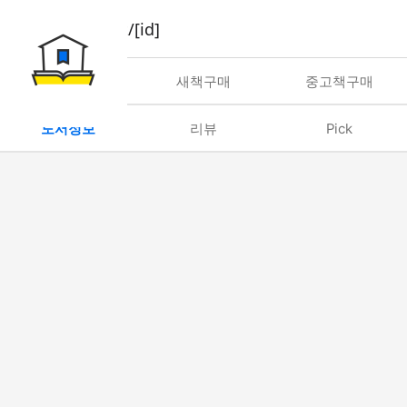
book/rent/[id]
대여
새책구매
중고책구매
도서정보
리뷰
Pick