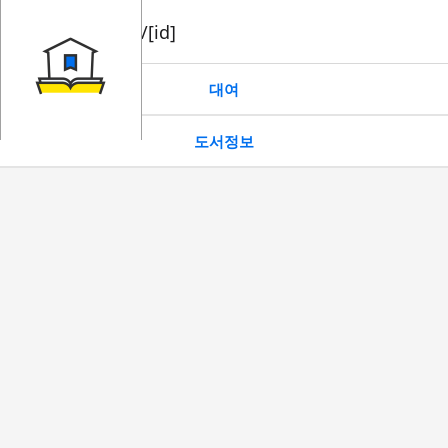
book/rent/[id]
대여
도서정보