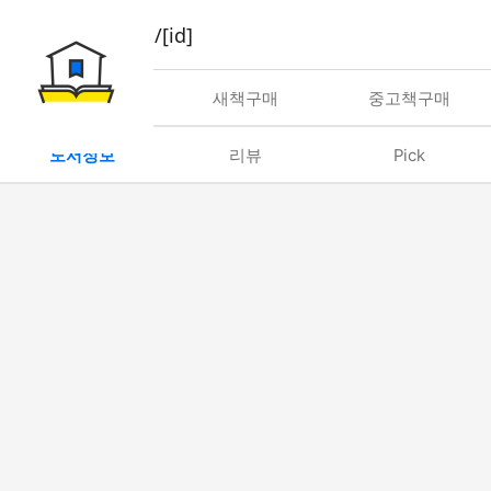
book/rent/[id]
대여
새책구매
중고책구매
도서정보
리뷰
Pick