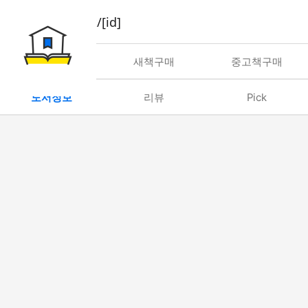
book/rent/[id]
대여
새책구매
중고책구매
도서정보
리뷰
Pick