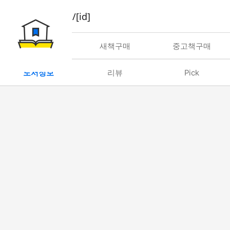
book/rent/[id]
대여
새책구매
중고책구매
도서정보
리뷰
Pick