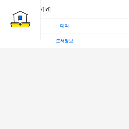
book/rent/[id]
대여
도서정보