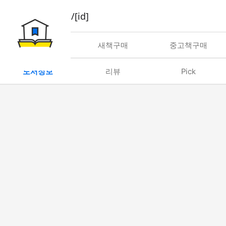
book/rent/[id]
대여
새책구매
중고책구매
도서정보
리뷰
Pick