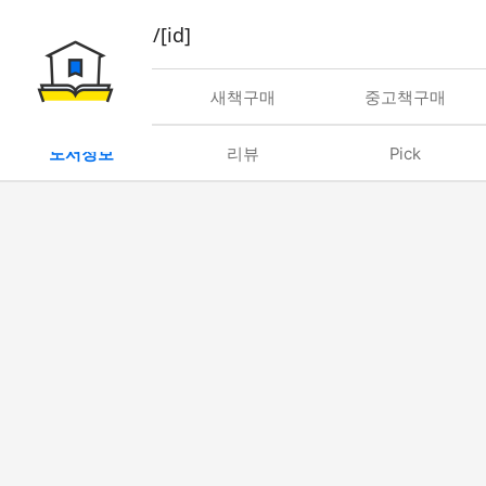
book/rent/[id]
대여
새책구매
중고책구매
도서정보
리뷰
Pick