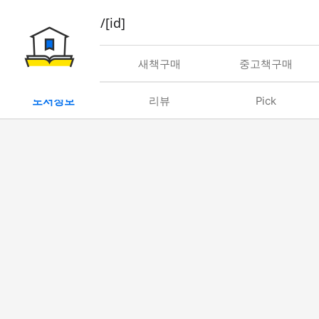
book/rent/[id]
대여
새책구매
중고책구매
도서정보
리뷰
Pick