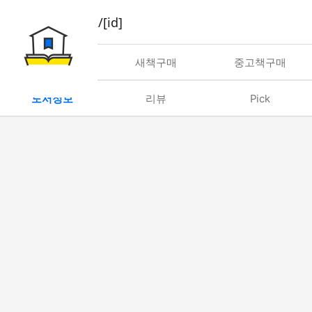
book/rent/[id]
대여
새책구매
중고책구매
도서정보
리뷰
Pick