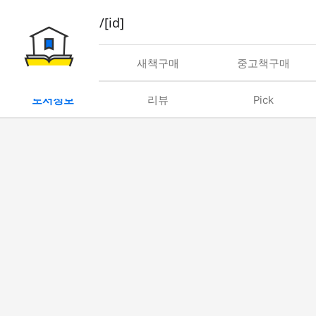
book/rent/[id]
대여
새책구매
중고책구매
도서정보
리뷰
Pick