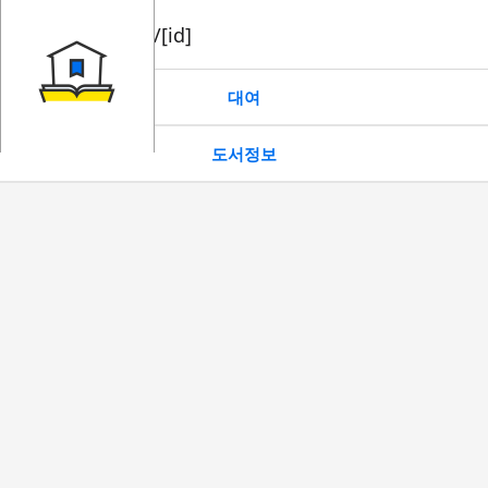
book/rent/[id]
대여
도서정보