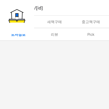
book/rent/[id]
대여
새책구매
중고책구매
도서정보
리뷰
Pick