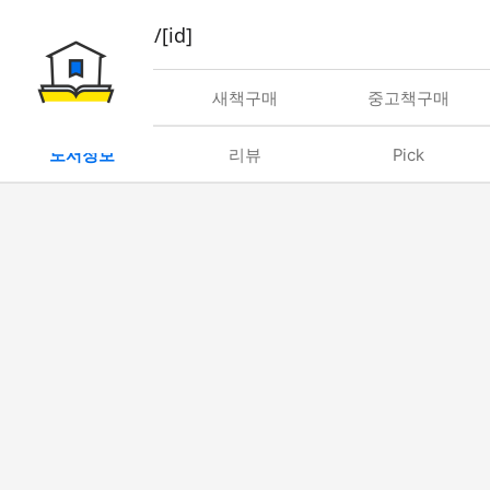
book/rent/[id]
대여
새책구매
중고책구매
도서정보
리뷰
Pick