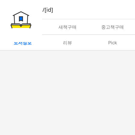
book/rent/[id]
대여
새책구매
중고책구매
도서정보
리뷰
Pick