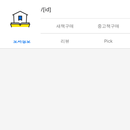
book/rent/[id]
대여
새책구매
중고책구매
도서정보
리뷰
Pick