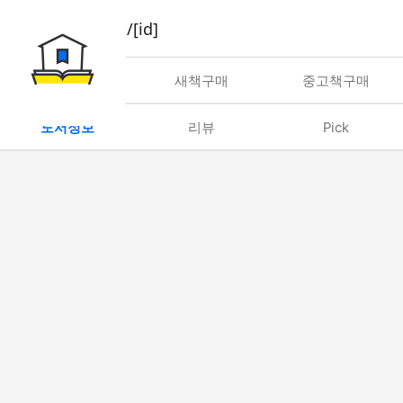
book/rent/[id]
대여
새책구매
중고책구매
도서정보
리뷰
Pick